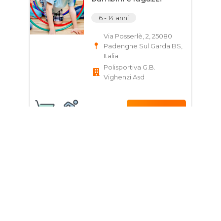
6 - 14 anni
Via Posserlè, 2, 25080
Padenghe Sul Garda BS,
Italia
Polisportiva G.B.
Vighenzi Asd
Scopri
Giorni e Orari
Corso di Coaching per
adulti
18 - 99 anni
25087 Salò BS, Italia