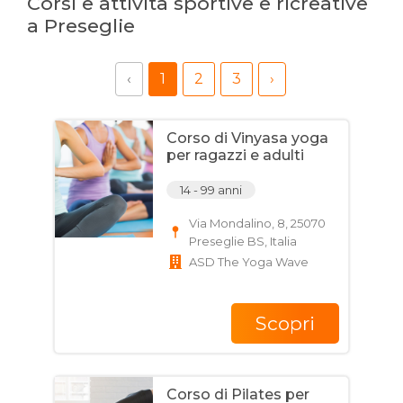
Corsi e attività sportive e ricreative
a Preseglie
‹
1
2
3
›
Corso di Vinyasa yoga
per ragazzi e adulti
14 - 99 anni
Via Mondalino, 8, 25070
Preseglie BS, Italia
ASD The Yoga Wave
Scopri
Corso di Pilates per