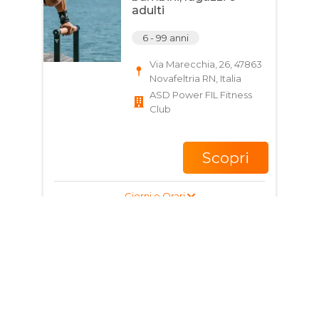
adulti
6 - 99 anni
Via Marecchia, 26, 47863
Novafeltria RN, Italia
ASD Power FIL Fitness
Club
Scopri
Giorni e Orari
Corso di Arti Marziali
per ragazzi e adulti
12 - 99 anni
Via Marecchia, 26, 47863