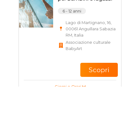
6 - 12 anni
Lago di Martignano, 16,
00061 Anguillara Sabazia
RM, Italia
Associazione culturale
BabyArt
Scopri
Giorni e Orari
Corso di Vela per
ragazzi e adulti
14 - 80 anni
Via Lungolago delle