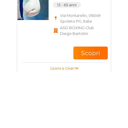
13 - 65 anni
Via Montarello, 06049
Spoleto PG, Italia
ASD BOXING Club
Diego Bartolini
Scopri
Giorni e Orari
Corso di Pugilato per
ragazzi e adulti
13 - 65 anni
Via Montarello, 06049
Spoleto PG, Italia
ASD BOXING Club