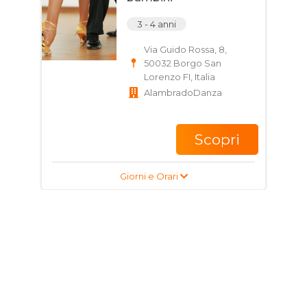
3 - 4 anni
Via Guido Rossa, 8,
50032 Borgo San
Lorenzo FI, Italia
AlambradoDanza
Scopri
Giorni e Orari
Corso di Danza per
ragazzi e adulti
16 - 65 anni
Via Salvador Allende, 31,
50032 Borgo San