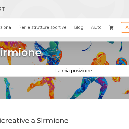
RT
ziona
Per le strutture sportive
Blog
Aiuto
A
 Sirmione
 ricreative a Sirmione