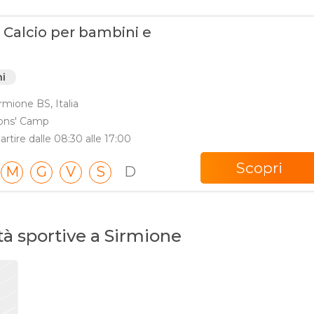
 Calcio per bambini e
ni
rmione BS, Italia
ons' Camp
partire dalle 08:30 alle 17:00
Scopri
M
G
V
S
D
età sportive a Sirmione