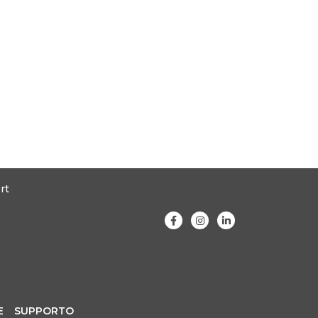
rt
E
SUPPORTO