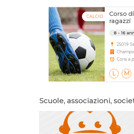
Corso di
CALCIO
ragazzi
8 - 16 an
25019 Si
Champi
Corsi a 
L
M
Scuole, associazioni, soci