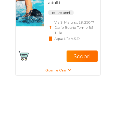
adulti
18 - 78 anni
Via S. Martino, 28, 25047
Darfo Boario Terme BS,
Italia
Aqua Life A.S.D.
Scopri
Giorni e Orari
Corso di Fitness per
ragazzi e adulti
15 - 80 anni
Via S. Martino, 28, 25047