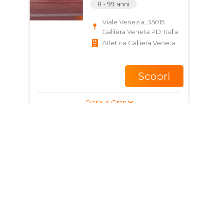
8 - 99 anni
Viale Venezia, 35015
Galliera Veneta PD, Italia
Atletica Galliera Veneta
Scopri
Giorni e Orari
Corso di Rugby per
bambini e ragazzi
4 - 17 anni
Via S. Rocco, 35013
Cittadella PD, Italia
RUGBY CITTADELLA ASD