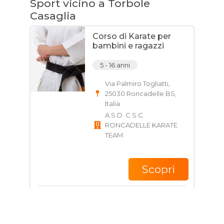
Sport vicino a Torbole
Casaglia
Corso di Karate per
bambini e ragazzi
5 - 16 anni
Via Palmiro Togliatti,
25030 Roncadelle BS,
Italia
A.S.D. C.S.C.
RONCADELLE KARATE
TEAM
Scopri
Giorni e Orari