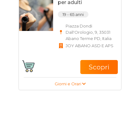
per adulti
19 - 65 anni
Piazza Dondi
Dall'Orologio, 9, 35031
Abano Terme PD, Italia
JOY ABANO ASD E APS
Scopri
Giorni e Orari
Corso di Yoga per
adulti
19 - 99 anni
Piazza Dondi