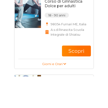
Corso di Ginnastica
Dolce per adulti
18 - 90 anni
98054 Furnari ME, Italia
A.s.d.Rinascita Scuola
Integrale di Shiatsu
Scopri
Giorni e Orari
Corso di Tiro Con arco
per adulti
18 - 60 anni
Via Eolie, 98051
Barcellona pozzo di