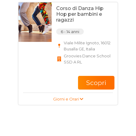
Corso di Danza Hip
Hop per bambini e
ragazzi
6 - 14 anni
Viale Milite Ignoto, 16012
Busalla GE, Italia
Groovies Dance School
SSD A RL
Scopri
Giorni e Orari
Corso di Danza Hip
Hop per bambini,
ragazzi e adulti