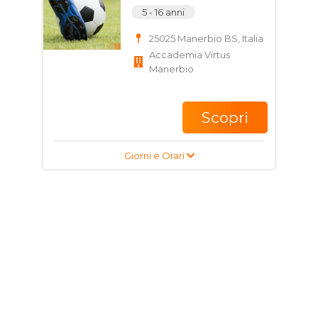
5 - 16 anni
25025 Manerbio BS, Italia
Accademia Virtus
Manerbio
Scopri
Giorni e Orari
Corso di Scherma per
bambini, ragazzi e
adulti
6 - 99 anni
Via Solferino, 90, 25025
Manerbio BS, Italia
MINERVIUM SCHERMA