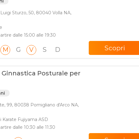
ni
Luigi Sturzo, 50, 80040 Volla NA,
e
artire dalle 15:00 alle 19:30
Scopri
M
G
V
S
D
 Ginnastica Posturale per
nni
ste, 99, 80038 Pomigliano d'Arco NA,
di Karate Fujiyama ASD
artire dalle 10:30 alle 11:30