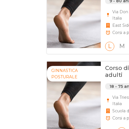
9 - 80 an
Via Don 
Italia
East Sid
Corsi a p
L
M
Corso di
GINNASTICA
adulti
POSTURALE
18 - 75 a
Via Trie
Italia
Scuola 
Corsi a p