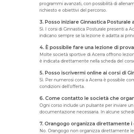
programmi avanzati, con possibilità di allenam
richiesto e obiettivi del percorso.
3. Posso iniziare Ginnastica Posturale
Sì. I corsi di Ginnastica Posturale presenti 
indicano sempre se la lezione è adatta ai princ
4. È possibile fare una lezione di prov
Molte società sportive di Acerra offrono lezion
è indicata direttamente nella scheda del corso
5. Posso iscrivermi online ai corsi di
Sì. Per numerosi corsi a Acerra è possibile co
condizioni dell’offerta.
6. Come contatto le società che organ
Ogni corso include un pulsante per inviare un me
documentazione necessaria. In alcune schede 
7. Orangogo organizza direttamente i c
No. Orangogo non organizza direttamente le att