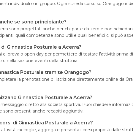
enti individuali o in gruppo. Ogni scheda corso su Orangogo indic
 anche se sono principiante?
a Acerra sono progettati anche per chi parte da zero e non richie
ipianti, quali competenze sono utili e quali benefici ci si può asp
a di Ginnastica Posturale a Acerra?
i di prova o open day per permettere di testare l’attività prima di 
 o nella sezione eventi della struttura.
 Ginnastica Posturale tramite Orangogo?
mpletare la prenotazione o l’iscrizione direttamente online da Ora
izzano Ginnastica Posturale a Acerra?
ssaggio diretto alla società sportiva. Puoi chiedere informazioni su
sono presenti anche recapiti aggiuntivi.
orsi di Ginnastica Posturale a Acerra?
ività: raccoglie, aggrega e presenta i corsi proposti dalle strut