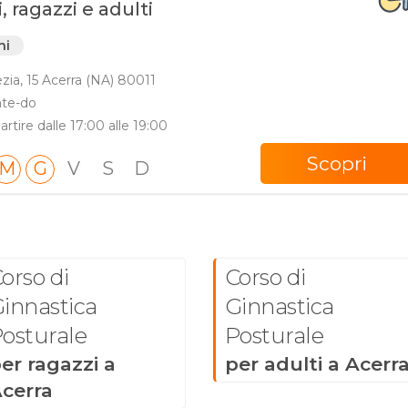
 ragazzi e adulti
ni
zia, 15 Acerra (NA) 80011
ate-do
artire dalle 17:00 alle 19:00
Scopri
M
G
V
S
D
orso di
Corso di
innastica
Ginnastica
osturale
Posturale
er ragazzi a
per adulti a Acerr
cerra