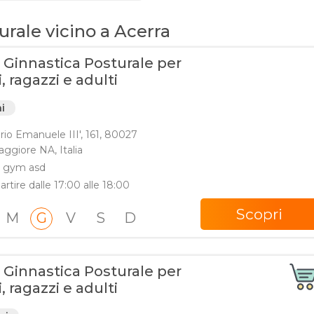
urale vicino a Acerra
 Ginnastica Posturale per
 ragazzi e adulti
ni
orio Emanuele III', 161, 80027
ggiore NA, Italia
t gym asd
artire dalle 17:00 alle 18:00
Scopri
M
G
V
S
D
 Ginnastica Posturale per
 ragazzi e adulti