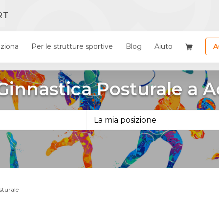
RT
ziona
Per le strutture sportive
Blog
Aiuto
A
i Ginnastica Posturale a A
sturale