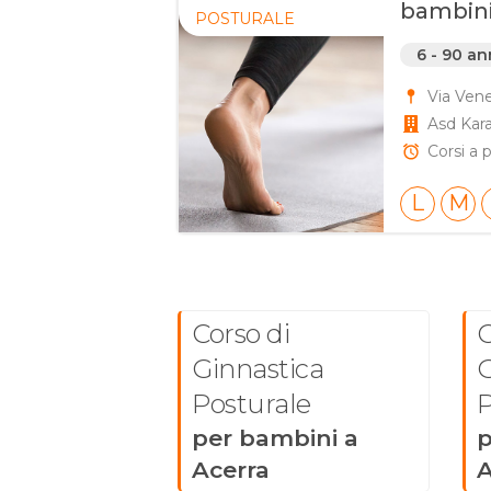
bambini,
POSTURALE
6 - 90 an
Via Vene
Asd Kar
Corsi a p
L
M
Corso di
C
Ginnastica
G
Posturale
P
per bambini a
p
Acerra
A