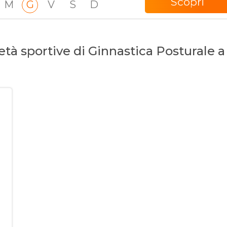
Scopri
M
G
V
S
D
età sportive di Ginnastica Posturale a