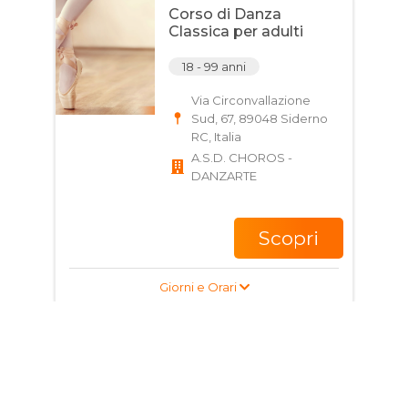
Corso di Danza
Classica per adulti
18 - 99 anni
Via Circonvallazione
Sud, 67, 89048 Siderno
RC, Italia
A.S.D. CHOROS -
DANZARTE
Scopri
Giorni e Orari
Corso di Tai Chi (chen)
per ragazzi e adulti
12 - 99 anni