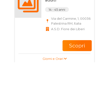
adulti
14 - 45 anni
Via del Carmine, 1, 00036
Palestrina RM, Italia
A.S.D. Fiore dei Liberi
Scopri
Giorni e Orari
Corso di Vinyasa yoga
per ragazzi e adulti
15 - 99 anni
Via Prenestina Nuova,
309, 00036 Palestrina
RM, Italia