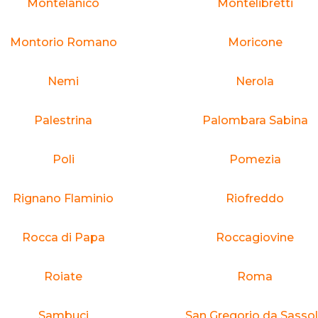
Montelanico
Montelibretti
Montorio Romano
Moricone
Nemi
Nerola
Palestrina
Palombara Sabina
Poli
Pomezia
Rignano Flaminio
Riofreddo
Rocca di Papa
Roccagiovine
Roiate
Roma
Sambuci
San Gregorio da Sasso