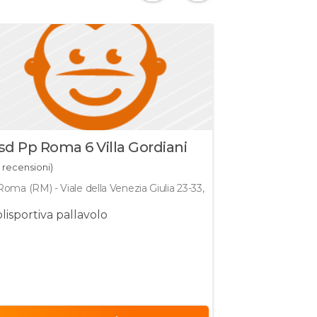
sd Pp Roma 6 Villa Gordiani
Associazio
Dilettantis
 recensioni)
(0 recensioni)
Running A
Roma (RM) - Viale della Venezia Giulia 23-33, 00177
Nettuno (RM)
lisportiva pallavolo
Associazione 
Italia Sport 
Corsa campest