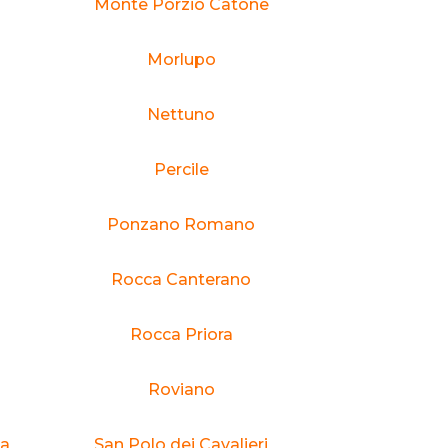
Monte Porzio Catone
Morlupo
Nettuno
Percile
Ponzano Romano
Rocca Canterano
Rocca Priora
Roviano
la
San Polo dei Cavalieri