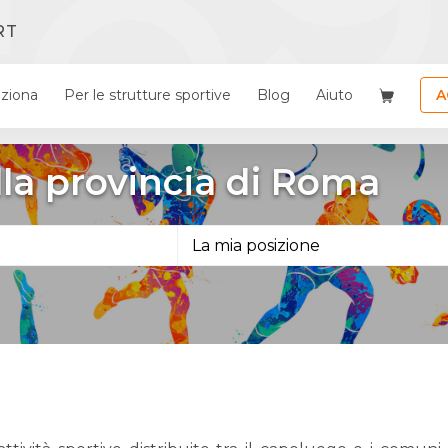
RT
ziona
Per le strutture sportive
Blog
Aiuto
A
ella provincia di Roma