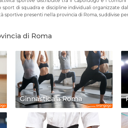
ività sportive distribuite tra il capoluogo e i comuni de
 sport di squadra e discipline individuali organizzate dall
vità sportive presenti nella provincia di Roma, suddivise p
rovincia di Roma
Ginnastica a Roma