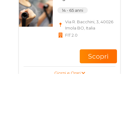
14 - 65 anni
Via R. Bacchini, 3, 40026
Imola BO, Italia
FIT 2.0
Scopri
Giorni e Orari
Corso di Fitness per
ragazzi e adulti
14 - 65 anni
Via R. Bacchini, 3, 40026
Imola BO, Italia
FIT 2.0