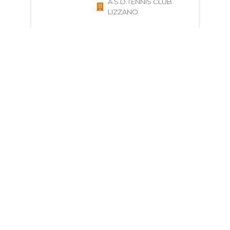
A.S.D.TENNIS CLUB
LIZZANO
Scopri
Giorni e Orari
Corso di Tennis per
bambini e ragazzi
7 - 17 anni
Via Tre Novembre, 107,
40042 Lizzano In
Belvedere BO, Italia
A.S.D.TENNIS CLUB
LIZZANO