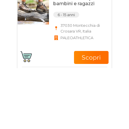
bambini e ragazzi
6 - 15 anni
37030 Montecchia di
Crosara VR, Italia
PALEOATHLETICA
Scopri
Giorni e Orari
Corso di MMA per
ragazzi e adulti
14 - 100 anni
Via dell'Industria, 2,
37030 Vago VR, Italia