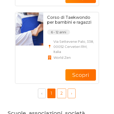
Corso di Taekwondo
per bambini e ragazzi
6 - 12 anni
Via Settevene Palo, 338,
00052 Cerveteri RM,
Italia
World Zen
Scopri
‹
1
2
›
Scuole, associazioni, società