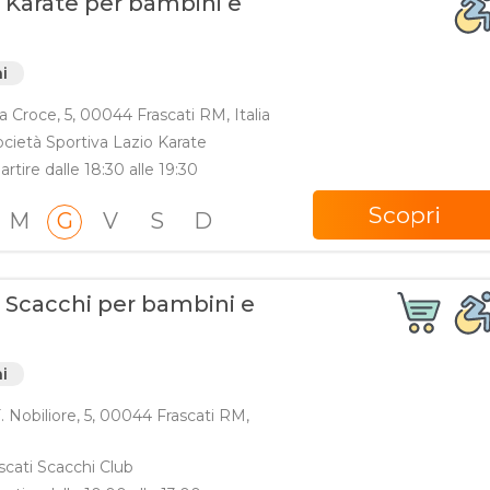
i Karate per bambini e
ni
a Croce, 5, 00044 Frascati RM, Italia
ocietà Sportiva Lazio Karate
artire dalle 18:30 alle 19:30
Scopri
M
G
V
S
D
i Scacchi per bambini e
ni
. Nobiliore, 5, 00044 Frascati RM,
cati Scacchi Club