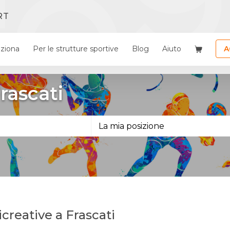
RT
ziona
Per le strutture sportive
Blog
Aiuto
A
Frascati
ricreative a Frascati