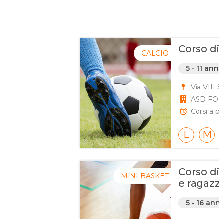
Corso d
CALCIO
5 - 11 ann
Via VIII
ASD FO
Corsi a p
L
M
Corso d
MINI BASKET
e ragazz
5 - 16 ann