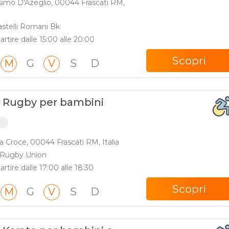
simo D'Azeglio, 00044 Frascati RM,
astelli Romani Bk
artire dalle 15:00 alle 20:00
Scopri
M
G
V
S
D
i Rugby per bambini
i
a Croce, 00044 Frascati RM, Italia
i Rugby Union
artire dalle 17:00 alle 18:30
Scopri
M
G
V
S
D