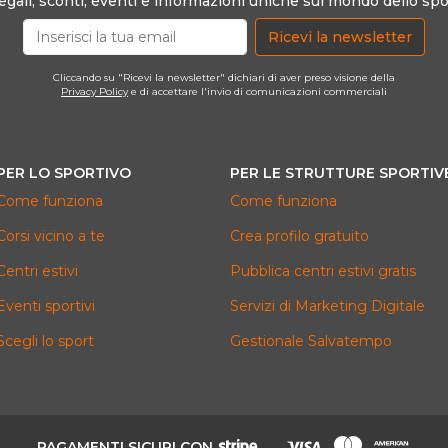
egali, sconti, eventi e informazioni uniche sul mondo dello spo
Ricevi la newsletter
Cliccando su "Ricevi la newsletter" dichiari di aver preso visione della
Privacy Policy
e di accettare l'invio di comunicazioni commerciali
PER LO SPORTIVO
PER LE STRUTTURE SPORTIV
Come funziona
Come funziona
Corsi vicino a te
Crea profilo gratuito
Centri estivi
Pubblica centri estivi gratis
Eventi sportivi
Servizi di Marketing Digitale
Scegli lo sport
Gestionale Salvatempo
PAGAMENTI SICURI CON