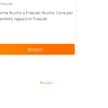
Frascati
Frascati (R
oma Nuoto a Frascati: Nuoto. Corsi per
Asd Judo Fras
ambini, ragazzi in Frascati
Frascati (R
scopri
Nuoto