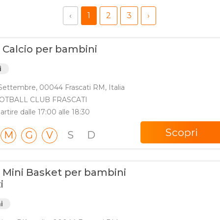
‹
1
2
3
›
i Calcio per bambini
i
 Settembre, 00044 Frascati RM, Italia
OTBALL CLUB FRASCATI
artire dalle 17:00 alle 18:30
Scopri
M
G
V
S
D
i Mini Basket per bambini
i
i