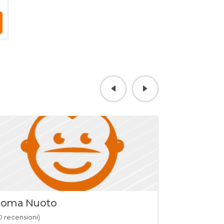
oma Nuoto
Asd Judo
0 recensioni)
(0 recensioni