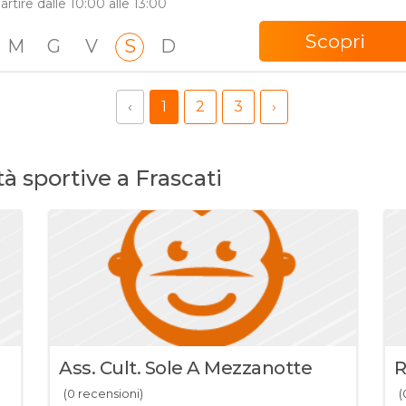
artire dalle 10:00 alle 13:00
Scopri
M
G
V
S
D
‹
1
2
3
›
tà sportive a Frascati
Ass. Cult. Sole A Mezzanotte
R
(0 recensioni)
(