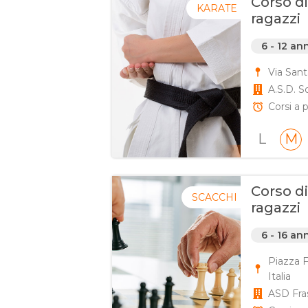
Corso d
KARATE
ragazzi
6 - 12 an
Via Sant
A.S.D. S
Corsi a p
L
M
Corso d
SCACCHI
ragazzi
6 - 16 an
Piazza F
Italia
ASD Fras