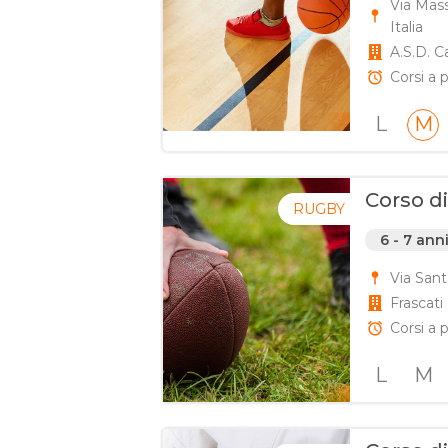
Via Mas
Italia
A.S.D. C
Corsi a p
L
M
Corso d
RUGBY
6 - 7 ann
Via Sant
Frascat
Corsi a p
L
M