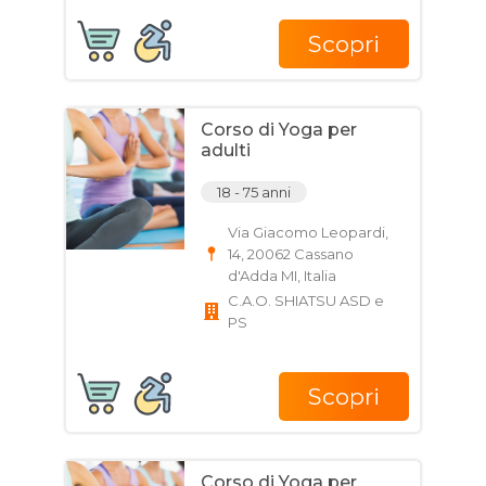
Scopri
Corso di Yoga per
adulti
18 - 75 anni
Via Giacomo Leopardi,
14, 20062 Cassano
d'Adda MI, Italia
C.A.O. SHIATSU ASD e
PS
Scopri
Corso di Yoga per