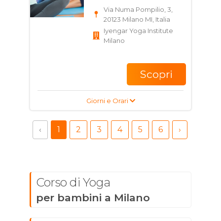
Via Numa Pompilio, 3,
20123 Milano MI, Italia
Iyengar Yoga Institute
Milano
Scopri
Giorni e Orari
‹
1
2
3
4
5
6
›
Corso di Yoga
per bambini a Milano