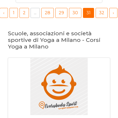
‹
1
2
...
28
29
30
31
32
›
Scuole, associazioni e società
sportive di Yoga a Milano - Corsi
Yoga a Milano