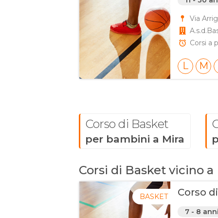
11 - 30 a
Via Arri
A.s.d.B
Corsi a p
L
M
Corso di Basket
C
per bambini a Mira
p
Corsi di Basket vicino a
Corso d
BASKET
7 - 8 ann