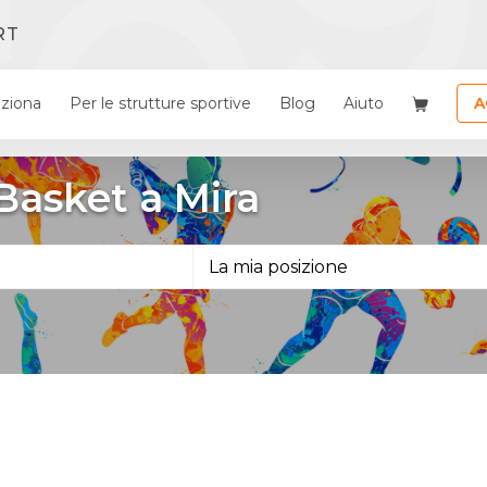
RT
ziona
Per le strutture sportive
Blog
Aiuto
A
 Basket a Mira