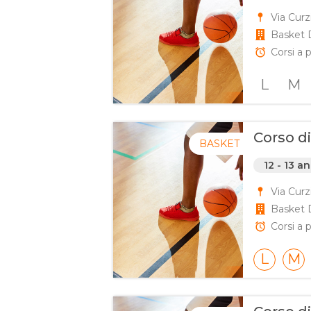
Via Curz
Basket 
Corsi a p
L
M
Corso di
BASKET
12 - 13 an
Via Curz
Basket 
Corsi a p
L
M