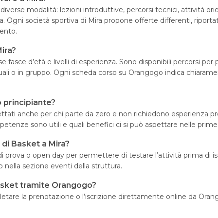
verse modalità: lezioni introduttive, percorsi tecnici, attività or
lina. Ogni società sportiva di Mira propone offerte differenti, ripor
ento.
Mira?
e fasce d’età e livelli di esperienza. Sono disponibili percorsi per
duali o in gruppo. Ogni scheda corso su Orangogo indica chiaramente
 principiante?
ogettati anche per chi parte da zero e non richiedono esperienza
mpetenze sono utili e quali benefici ci si può aspettare nelle prime
a di Basket a Mira?
di prova o open day per permettere di testare l’attività prima di is
 nella sezione eventi della struttura.
 Basket tramite Orangogo?
letare la prenotazione o l’iscrizione direttamente online da Orango