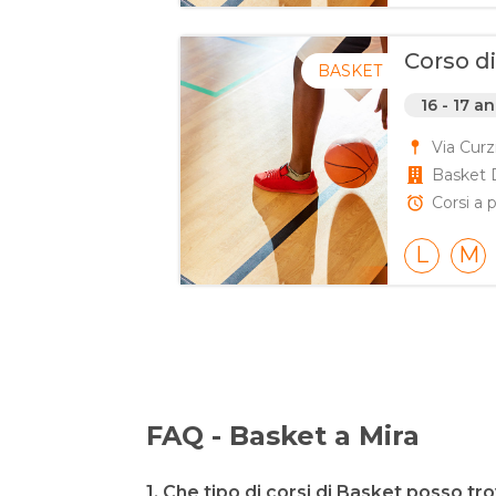
Corso di
BASKET
16 - 17 an
Via Curz
Basket 
Corsi a p
L
M
FAQ - Basket a Mira
1. Che tipo di corsi di Basket posso tr