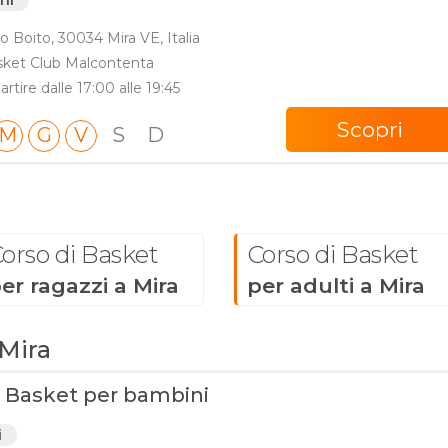
nni
go Boito, 30034 Mira VE, Italia
asket Club Malcontenta
artire dalle 17:00 alle 19:45
Scopri
M
G
V
S
D
orso di Basket
Corso di Basket
er ragazzi a Mira
per adulti a Mira
 Mira
i Basket per bambini
i