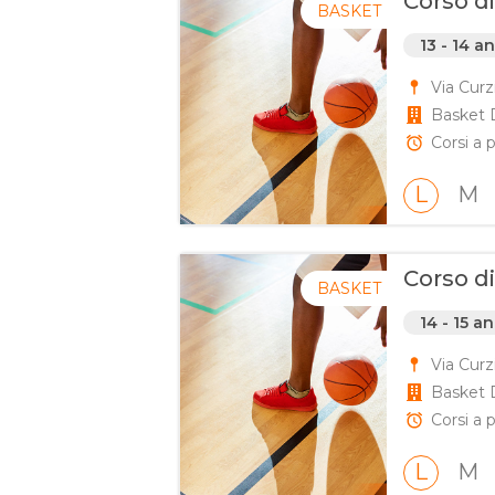
Corso di
BASKET
13 - 14 a
Via Curz
Basket 
Corsi a p
L
M
Corso di
BASKET
14 - 15 an
Via Curz
Basket 
Corsi a p
L
M