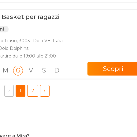
 Basket per ragazzi
ni
io Frasio, 30031 Dolo VE, Italia
Dolo Dolphins
artire dalle 19:00 alle 21:00
Scopri
M
G
V
S
D
‹
1
2
›
ovare a Mira?