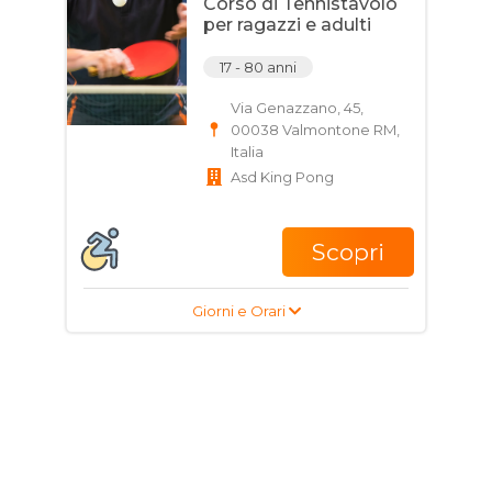
Corso di Tennistavolo
per ragazzi e adulti
17 - 80 anni
Via Genazzano, 45,
00038 Valmontone RM,
Italia
Asd King Pong
Scopri
Giorni e Orari
Corso di Karate per
bambini, ragazzi e
adulti
3 - 70 anni