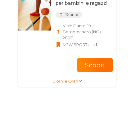
per bambini e ragazzi
3 - 12 anni
Viale Dante, 19
Borgomanero (NO)
28021
M2W SPORT a.s.d.
Scopri
Giorni e Orari
Corso di Calcio per
bambini
5 - 11 anni
Viale Dante, 19