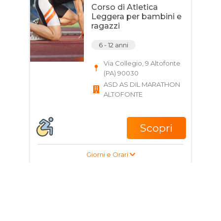
Corso di Atletica
Leggera per bambini e
ragazzi
6 - 12 anni
Via Collegio, 9 Altofonte
(PA) 90030
ASD AS DIL MARATHON
ALTOFONTE
Scopri
Giorni e Orari
Corso di pesi per
ragazzi e adulti
14 - 80 anni