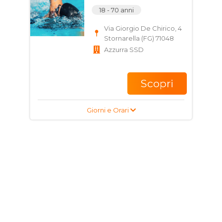
18 - 70 anni
Via Giorgio De Chirico, 4
Stornarella (FG) 71048
Azzurra SSD
Scopri
Giorni e Orari
Corso di Acqua Gym
per bambini, ragazzi e
adulti
10 - 70 anni
Via Giorgio De Chirico, 4
Stornarella (FG) 71048
Azzurra SSD