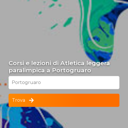
Corsi e lezioni di Atletica leggera
paralimpica a Portogruaro
Portogruaro
Trova