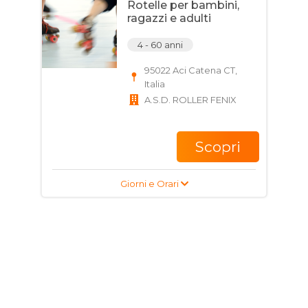
Rotelle per bambini,
ragazzi e adulti
4 - 60 anni
95022 Aci Catena CT,
Italia
A.S.D. ROLLER FENIX
Scopri
Giorni e Orari
Corso di Pattinaggio A
Rotelle per bambini,
ragazzi e adulti
4 - 60 anni
95022 Aci Catena CT,