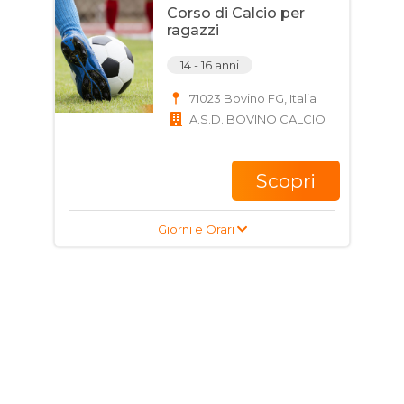
Corso di Calcio per
ragazzi
14 - 16 anni
71023 Bovino FG, Italia
A.S.D. BOVINO CALCIO
Scopri
Giorni e Orari
Corso di Nuoto per
adulti
18 - 70 anni
Via Giorgio De Chirico, 4
Stornarella (FG) 71048