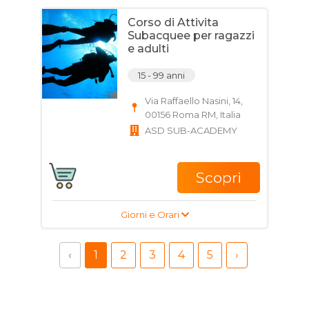
Corso di Attivita
Subacquee per ragazzi
e adulti
15 - 99 anni
Via Raffaello Nasini, 14,
00156 Roma RM, Italia
ASD SUB-ACADEMY
Scopri
Giorni e Orari
‹
1
2
3
4
5
›