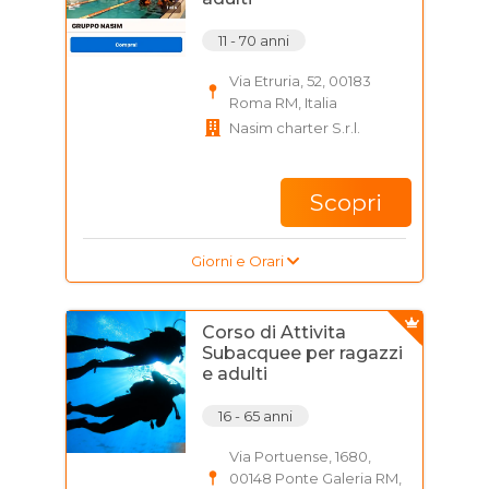
11 - 70 anni
Via Etruria, 52, 00183
Roma RM, Italia
Nasim charter S.r.l.
Scopri
Giorni e Orari
Corso di Attivita
Subacquee per ragazzi
e adulti
16 - 65 anni
Via Portuense, 1680,
00148 Ponte Galeria RM,