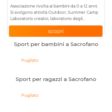
Associazione rivolta ai bambini da 0 a 12 anni.
Si svolgono attività Outdoor, Summer Camp
Laboratorio creativi, laboratorio degli
esperimenti, Laboratori d’inglese con il
scopri
supporto di libri e attività Usborne, aiuto
compiti, YOGA, escursioni, giornate al lago,
Sport per bambini a Sacrofano
piscina, Beach Volley, Calcetto, Volano, Orto,
Animazioni per Feste, Corsi di Formazione e
Attività per i genitori. Campus Estivi, Invernali
Pugilato
e di Pasqua. Attività educative in natura per
bambini 2/6 anni durante tutto l’anno, mini
classe di Homeschooling, Attività giornaliere
Sport per ragazzi a Sacrofano
per Homeschoolers
Pugilato