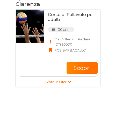
Clarenza
Corso di Pallavolo per
adulti
18 - 30 anni
Via Collegio, 1 Pedara
(CT) 95030
PGS BARBAGALLO
Scopri
Giorni e Orari
Corso di Ginnastica
Artistica per bambini,
ragazzi e adulti