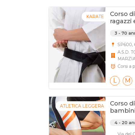
Corso d
KARATE
ragazzi 
3 - 70 an
SP600, 
A.S.D.
MARZIA
Corsi a p
L
M
Corso di
ATLETICA LEGGERA
bambini,
4 - 20 an
Via del 