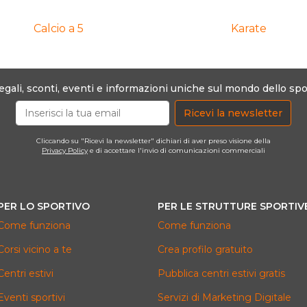
Calcio a 5
Karate
egali, sconti, eventi e informazioni uniche sul mondo dello spo
Ricevi la newsletter
Cliccando su "Ricevi la newsletter" dichiari di aver preso visione della
Privacy Policy
e di accettare l'invio di comunicazioni commerciali
PER LO SPORTIVO
PER LE STRUTTURE SPORTIV
Come funziona
Come funziona
Corsi vicino a te
Crea profilo gratuito
Centri estivi
Pubblica centri estivi gratis
Eventi sportivi
Servizi di Marketing Digitale