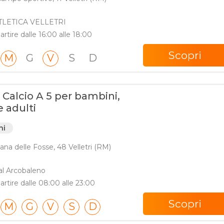
ATLETICA VELLETRI
artire dalle 16:00 alle 18:00
Scopri
M
G
V
S
D
 Calcio A 5 per bambini,
e adulti
ni
ana delle Fosse, 48 Velletri (RM)
l Arcobaleno
partire dalle 08:00 alle 23:00
Scopri
M
G
V
S
D