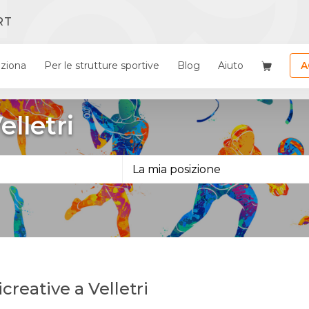
RT
ziona
Per le strutture sportive
Blog
Aiuto
A
elletri
icreative a Velletri