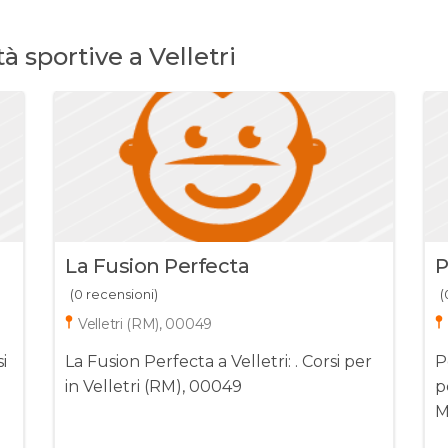
à sportive a Velletri
La Fusion Perfecta
P
(0 recensioni)
(
Velletri (RM), 00049
i
La Fusion Perfecta a Velletri: . Corsi per
P
in Velletri (RM), 00049
per in Vellet
M