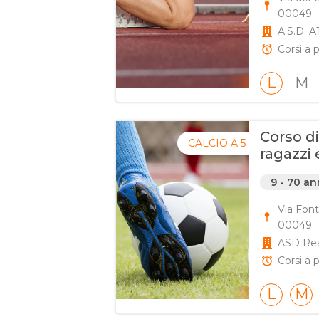
00049
A.S.D. 
Corsi a p
L
M
Corso di
CALCIO A 5
ragazzi 
9 - 70 an
Via Font
00049
ASD Rea
Corsi a 
L
M