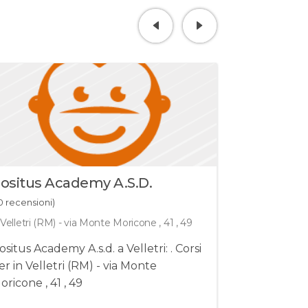
ositus Academy A.s.d.
S.s. Laz
0 recensioni)
(0 recensioni
Velletri (RM) - via Monte Moricone , 41 , 49
Velletri (R
ositus Academy A.s.d. a Velletri: . Corsi
S.s. Lazio T
ri (RM) - via Monte
per in Ve
oricone , 41 , 49