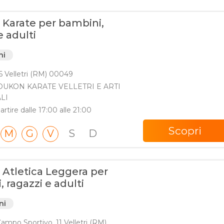
i Karate per bambini,
e adulti
ni
6 Velletri (RM) 00049
 TOUKON KARATE VELLETRI E ARTI
LI
artire dalle 17:00 alle 21:00
Scopri
M
G
V
S
D
 Atletica Leggera per
 ragazzi e adulti
ni
Campo Sportivo, 11 Velletri (RM)