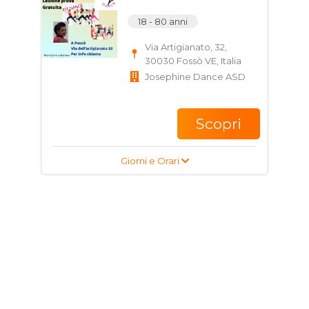
18 - 80 anni
Via Artigianato, 32,
30030 Fossò VE, Italia
Josephine Dance ASD
Scopri
Giorni e Orari
Corso di Floorball per
ragazzi e adulti
13 - 99 anni
Via Zuina, 57, 30032
Fiesso VE, Italia
ASD SHC Firelions