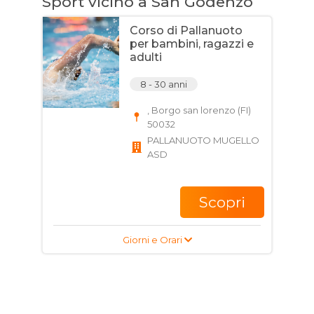
Sport vicino a San Godenzo
Corso di Pallanuoto
per bambini, ragazzi e
adulti
8 - 30 anni
, Borgo san lorenzo (FI)
50032
PALLANUOTO MUGELLO
ASD
Scopri
Giorni e Orari
Corso di Calcio A 11 per
bambini